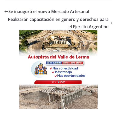
c
itt
at
m
e
er
s
p
Se inauguró el nuevo Mercado Artesanal
b
A
ar
Realizarán capacitación en genero y derechos para
o
p
tir
el Ejercito Argentino
o
p
k