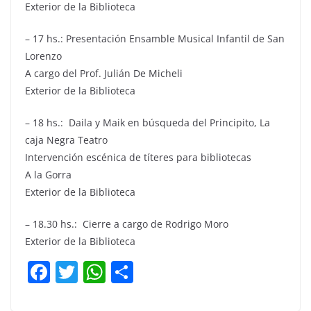
Exterior de la Biblioteca
– 17 hs.: Presentación Ensamble Musical Infantil de San
Lorenzo
A cargo del Prof. Julián De Micheli
Exterior de la Biblioteca
– 18 hs.: Daila y Maik en búsqueda del Principito, La
caja Negra Teatro
Intervención escénica de títeres para bibliotecas
A la Gorra
Exterior de la Biblioteca
– 18.30 hs.: Cierre a cargo de Rodrigo Moro
Exterior de la Biblioteca
F
T
W
C
a
w
h
o