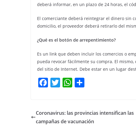
deberá informar, en un plazo de 24 horas, el cód
El comerciante deberá reintegrar el dinero sin co
domicilio, el proveedor deberá retirarlo del mis
¿Qué es el botón de arrepentimiento?
Es un link que deben incluir los comercios o e
pueda revocar fácilmente su compra. El mismo, de
del sitio de Internet. Debe estar en un lugar dest
F
T
W
C
a
w
h
o
c
itt
at
m
e
er
s
p
Coronavirus: las provincias intensifican las
b
A
ar
campañas de vacunación
o
p
tir