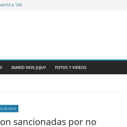
pacitó a 140
tín y Rivadavia
iversario de la
 de Bolivia
plaza 9 de Julio con
 a cursantes del
iocomunicaciones
ar sangre este
S
DIARIO NOX JUJUY
FOTOS Y VIDEOS
IA DE SALTA
on sancionadas por no