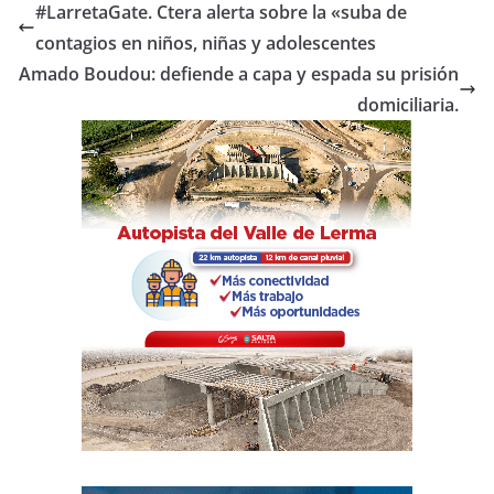
e
er
s
p
#LarretaGate. Ctera alerta sobre la «suba de
b
A
ar
contagios en niños, niñas y adolescentes
o
p
tir
Amado Boudou: defiende a capa y espada su prisión
o
p
domiciliaria.
k