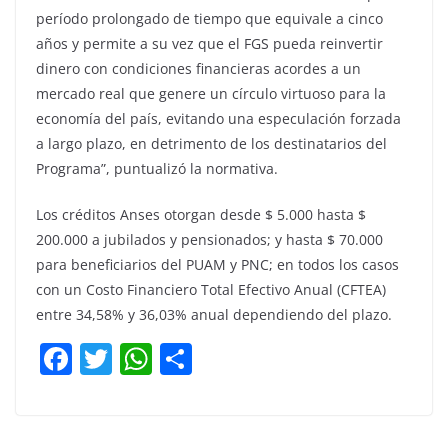
período prolongado de tiempo que equivale a cinco
años y permite a su vez que el FGS pueda reinvertir
dinero con condiciones financieras acordes a un
mercado real que genere un círculo virtuoso para la
economía del país, evitando una especulación forzada
a largo plazo, en detrimento de los destinatarios del
Programa”, puntualizó la normativa.
Los créditos Anses otorgan desde $ 5.000 hasta $
200.000 a jubilados y pensionados; y hasta $ 70.000
para beneficiarios del PUAM y PNC; en todos los casos
con un Costo Financiero Total Efectivo Anual (CFTEA)
entre 34,58% y 36,03% anual dependiendo del plazo.
F
T
W
C
a
w
h
o
c
itt
at
m