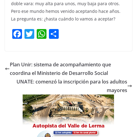
doble vara: muy alta para unos, muy baja para otros.
Pero ese mundo hemos venido aceptando hace años.
La pregunta es: ¿hasta cuándo lo vamos a aceptar?
F
T
W
C
a
w
h
o
c
itt
at
m
e
er
s
p
Plan Unir: sistema de acompañamiento que
b
A
ar
coordina el Ministerio de Desarrollo Social
o
p
tir
UNATE: comenzó la inscripción para los adultos
o
p
mayores
k