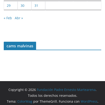
29
30
31
« Feb
Abr »
cams malvinas
Copyright © 2026
Fundación Padre Ernesto Martearena
.
Todos los derechos reservados.
Tema:
ColorMag
por ThemeGrill. Funciona con
WordPress
.