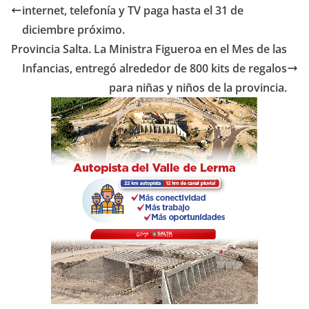
b
A
ar
internet, telefonía y TV paga hasta el 31 de
o
p
tir
diciembre próximo.
o
p
Provincia Salta. La Ministra Figueroa en el Mes de las
Infancias, entregó alrededor de 800 kits de regalos
k
para niñas y niños de la provincia.