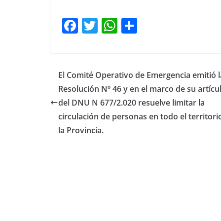
F
T
W
C
a
w
h
o
c
itt
at
m
e
er
s
p
El Comité Operativo de Emergencia emitió l
b
A
ar
Resolución Nº 46 y en el marco de su artícu
o
p
tir
del DNU N 677/2.020 resuelve limitar la
o
p
circulación de personas en todo el territori
la Provincia.
k