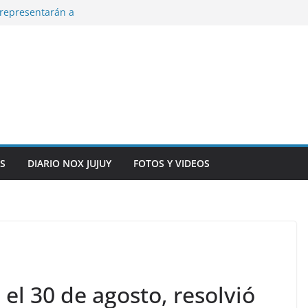
representarán a
n, inteligencia
o” en el CIC de
ara que los
solver problemas
y siete
S
DIARIO NOX JUJUY
FOTOS Y VIDEOS
 el 30 de agosto, resolvió