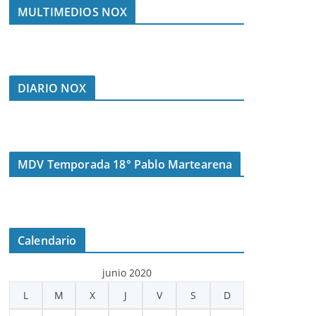
MULTIMEDIOS NOX
DIARIO NOX
MDV Temporada 18° Pablo Martearena
Calendario
junio 2020
L
M
X
J
V
S
D