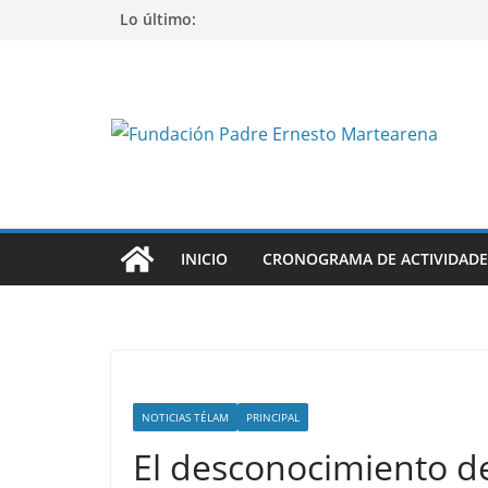
Saltar
Lo último:
al
contenido
INICIO
CRONOGRAMA DE ACTIVIDADE
NOTICIAS TÉLAM
PRINCIPAL
El desconocimiento de