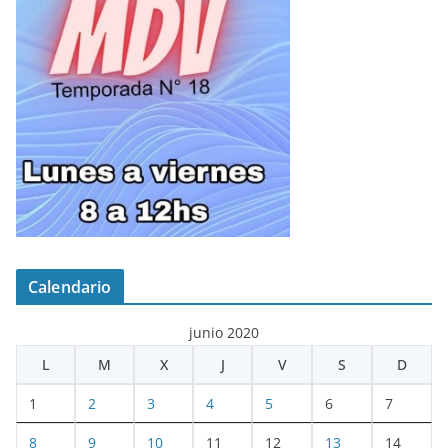
Calendario
junio 2020
L
M
X
J
V
S
D
1
2
3
4
5
6
7
8
9
10
11
12
13
14