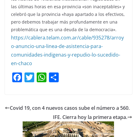
las últimas horas en esa provincia «son inaceptables» y
celebró que la provincia «haya apartado a los efectivos,
pero debemos trabajar más profundamente en una
problemática que es una deuda de la democracia».
https://cablera.telam.com.ar/cable/935278/arroy
o-anuncio-una-linea-de-asistencia-para-
comunidades-indigenas-y-repudio-lo-sucedido-
en-chaco
F
T
W
C
a
w
h
o
c
itt
at
m
e
er
s
p
Covid 19, con 4 nuevos casos sube el número a 560.
b
A
ar
IFE. Cierra hoy la primera etapa.
o
p
tir
o
p