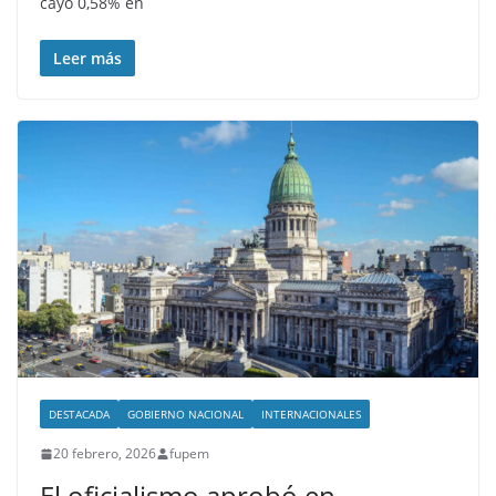
cayó 0,58% en
Leer más
DESTACADA
GOBIERNO NACIONAL
INTERNACIONALES
20 febrero, 2026
fupem
El oficialismo aprobó en