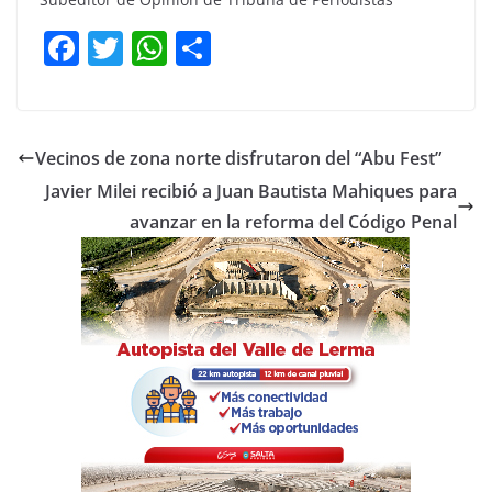
F
T
W
C
a
w
h
o
c
itt
at
m
e
er
s
p
Vecinos de zona norte disfrutaron del “Abu Fest”
b
A
ar
Javier Milei recibió a Juan Bautista Mahiques para
o
p
tir
avanzar en la reforma del Código Penal
o
p
k