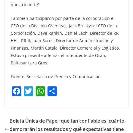
nuestro norte”.
También participaron por parte de la corporación el
CEO de la División Overseas, Jack Bresky; el CFO de la
Corporación, Dave Rankin, Daniel Lach, Director de RR
HH – RR II, Juan Soros, Director de Administración y
Finanzas, Martín Catala, Director Comercial y Logístico.
Estuvo presente además el intendente de Orán,
Baltasar Lara Gros.
Fuente: Secretaría de Prensa y Comunicación
F
T
W
C
a
w
h
o
c
itt
at
m
e
er
s
p
Boleta Única de Papel: qué tan confiable es, cuánto
b
A
ar
demorarán los resultados y qué expectativas tiene