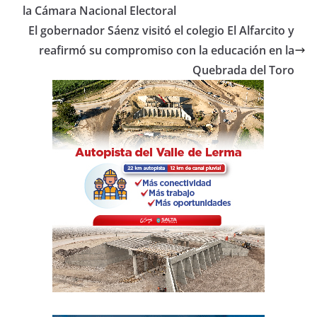
o
p
tir
la Cámara Nacional Electoral
o
p
El gobernador Sáenz visitó el colegio El Alfarcito y
reafirmó su compromiso con la educación en la
k
Quebrada del Toro