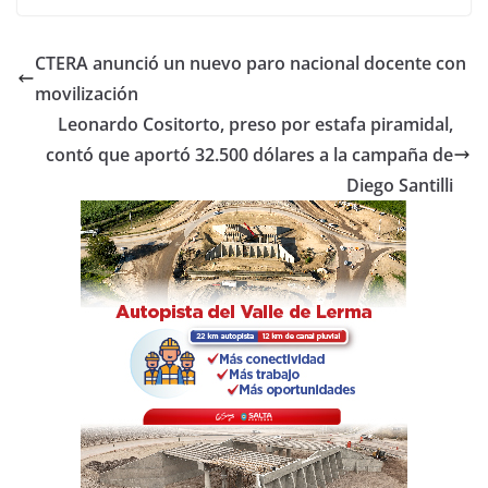
c
itt
at
m
e
er
s
p
CTERA anunció un nuevo paro nacional docente con
b
A
ar
movilización
o
p
tir
Leonardo Cositorto, preso por estafa piramidal,
o
p
contó que aportó 32.500 dólares a la campaña de
Diego Santilli
k