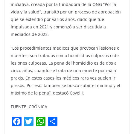
iniciativa, creada por la fundadora de la ONG “Por la
vida y la salud”, transitó por un proceso de aprobación
que se extendió por varios años, dado que fue
impulsada en 2021 y comenzó a ser discutida a
mediados de 2023.
“Los procedimientos médicos que provocan lesiones o
muertes, son tratados como homicidios culposos o de
lesiones culposas. La pena del homicidio es de dos a
cinco años, cuando se trata de una muerte por mala
praxis. En estos casos los médicos rara vez suelen ir
presos. Por eso, también se busca subir el mínimo y el
máximo de la pena”, destacó Covelli.
FUENTE: CRÓNICA
F
T
W
C
a
w
h
o