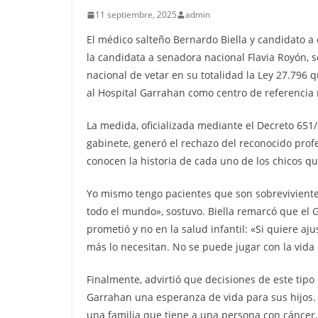
11 septiembre, 2025
admin
El médico salteño Bernardo Biella y candidato a 
la candidata a senadora nacional Flavia Royón, 
nacional de vetar en su totalidad la Ley 27.796 
al Hospital Garrahan como centro de referencia 
La medida, oficializada mediante el Decreto 651/
gabinete, generó el rechazo del reconocido profe
conocen la historia de cada uno de los chicos q
Yo mismo tengo pacientes que son sobrevivientes
todo el mundo», sostuvo. Biella remarcó que el G
prometió y no en la salud infantil: «Si quiere aj
más lo necesitan. No se puede jugar con la vida 
Finalmente, advirtió que decisiones de este tip
Garrahan una esperanza de vida para sus hijos. 
una familia que tiene a una persona con cánce