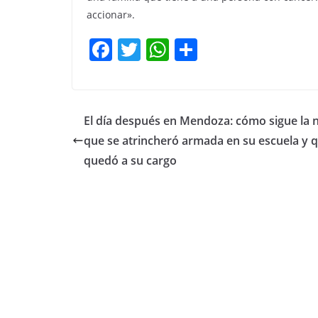
accionar».
F
T
W
C
a
w
h
o
c
itt
at
m
e
er
s
p
El día después en Mendoza: cómo sigue la 
b
A
ar
que se atrincheró armada en su escuela y 
o
p
tir
quedó a su cargo
o
p
k