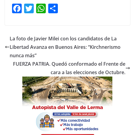
F
T
W
C
a
w
h
o
c
itt
at
m
e
er
s
p
La foto de Javier Milei con los candidatos de La
b
A
ar
Libertad Avanza en Buenos Aires: “Kirchnerismo
o
p
tir
nunca más”
o
p
FUERZA PATRIA. Quedó conformado el Frente de
cara a las elecciones de Octubre.
k