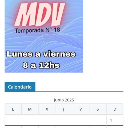
Calendario
junio 2025
L
M
X
J
V
S
D
1