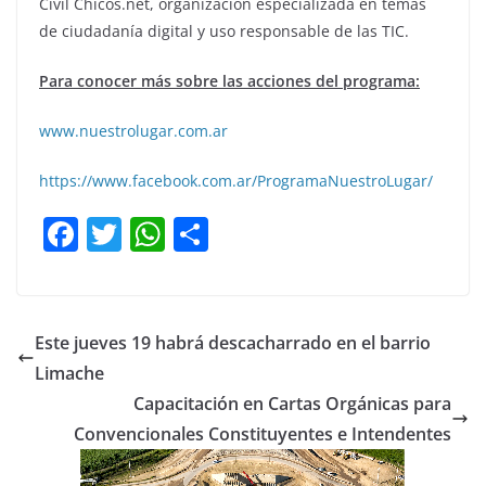
Civil Chicos.net, organización especializada en temas
de ciudadanía digital y uso responsable de las TIC.
Para conocer más sobre las acciones del programa:
www.nuestrolugar.com.ar
https://www.facebook.com.ar/ProgramaNuestroLugar/
F
T
W
C
a
w
h
o
c
itt
at
m
e
er
s
p
Este jueves 19 habrá descacharrado en el barrio
b
A
ar
Limache
o
p
tir
Capacitación en Cartas Orgánicas para
o
p
Convencionales Constituyentes e Intendentes
k