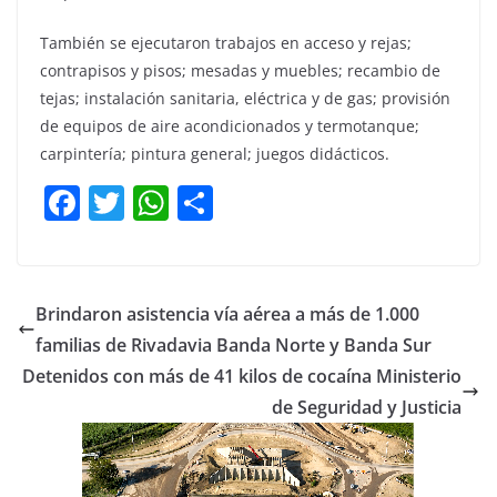
También se ejecutaron trabajos en acceso y rejas;
contrapisos y pisos; mesadas y muebles; recambio de
tejas; instalación sanitaria, eléctrica y de gas; provisión
de equipos de aire acondicionados y termotanque;
carpintería; pintura general; juegos didácticos.
F
T
W
C
a
w
h
o
c
itt
at
m
e
er
s
p
Brindaron asistencia vía aérea a más de 1.000
b
A
ar
familias de Rivadavia Banda Norte y Banda Sur
o
p
tir
Detenidos con más de 41 kilos de cocaína Ministerio
o
p
de Seguridad y Justicia
k