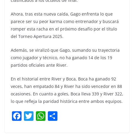
clasificados a los octavos de final.
Ahora, tras esta nueva caída, Gago enfrenta lo que
parece ser su peor karma como entrenador y buscará
romper esta racha en el próximo desafío por el título
del Torneo Apertura 2025.
Además, se viralizó que Gago, sumando su trayectoria
como jugador y técnico, no ha ganado 14 de los 19
partidos oficiales ante River.
En el historial entre River y Boca, Boca ha ganado 92
veces, han empatado 84 y River ha sido vencedor en 88
ocasiones. En cuanto a goles, Boca lleva 339 y River 322,
lo que refleja la paridad histórica entre ambos equipos.
F
T
W
C
a
w
h
o