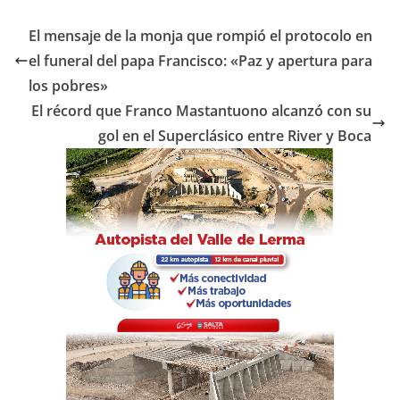
c
itt
at
m
e
er
s
p
El mensaje de la monja que rompió el protocolo en
b
A
ar
el funeral del papa Francisco: «Paz y apertura para
o
p
tir
los pobres»
o
p
El récord que Franco Mastantuono alcanzó con su
gol en el Superclásico entre River y Boca
k