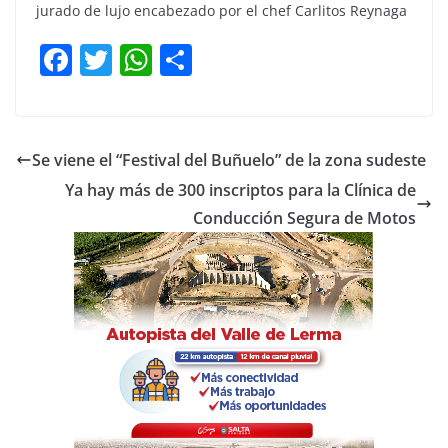
jurado de lujo encabezado por el chef Carlitos Reynaga
F
T
W
C
a
w
h
o
c
itt
at
m
e
er
s
p
Se viene el “Festival del Buñuelo” de la zona sudeste
b
A
ar
Ya hay más de 300 inscriptos para la Clínica de
o
p
tir
Conducción Segura de Motos
o
p
k