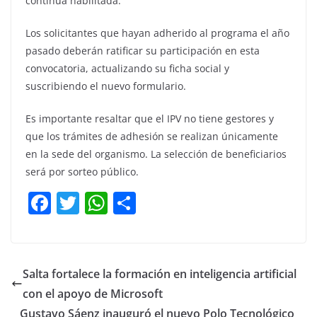
continúa habilitada.
Los solicitantes que hayan adherido al programa el año
pasado deberán ratificar su participación en esta
convocatoria, actualizando su ficha social y
suscribiendo el nuevo formulario.
Es importante resaltar que el IPV no tiene gestores y
que los trámites de adhesión se realizan únicamente
en la sede del organismo. La selección de beneficiarios
será por sorteo público.
F
T
W
C
a
w
h
o
c
itt
at
m
e
er
s
p
Salta fortalece la formación en inteligencia artificial
b
A
ar
con el apoyo de Microsoft
o
p
tir
Gustavo Sáenz inauguró el nuevo Polo Tecnológico