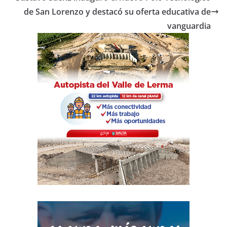
o
p
de San Lorenzo y destacó su oferta educativa de
vanguardia
k