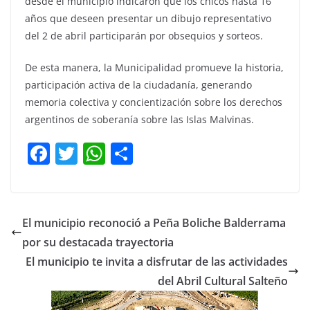
desde el municipio indicaron que los chicos hasta 16
años que deseen presentar un dibujo representativo
del 2 de abril participarán por obsequios y sorteos.
De esta manera, la Municipalidad promueve la historia,
participación activa de la ciudadanía, generando
memoria colectiva y concientización sobre los derechos
argentinos de soberanía sobre las Islas Malvinas.
F
T
W
C
a
w
h
o
c
itt
at
m
e
er
s
p
El municipio reconoció a Peña Boliche Balderrama
b
A
ar
por su destacada trayectoria
o
p
tir
El municipio te invita a disfrutar de las actividades
o
p
del Abril Cultural Salteño
k