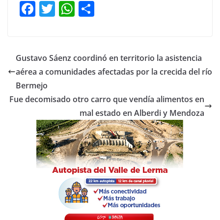
F
T
W
C
a
w
h
o
c
itt
at
m
e
er
s
p
Gustavo Sáenz coordinó en territorio la asistencia
b
A
ar
aérea a comunidades afectadas por la crecida del río
o
p
tir
Bermejo
o
p
Fue decomisado otro carro que vendía alimentos en
mal estado en Alberdi y Mendoza
k