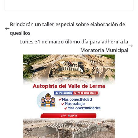
a
w
h
o
c
itt
at
m
e
er
s
p
Brindarán un taller especial sobre elaboración de
b
A
ar
quesillos
o
p
tir
Lunes 31 de marzo último día para adherir a la
o
p
Moratoria Municipal
k