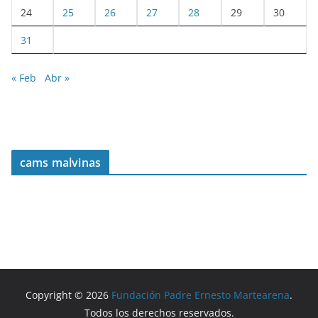
24
25
26
27
28
29
30
31
« Feb
Abr »
cams malvinas
Copyright © 2026
Fundación Padre Ernesto Martearena
.
Todos los derechos reservados.