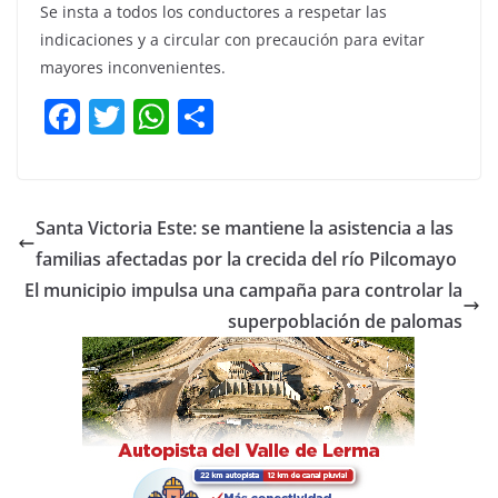
Se insta a todos los conductores a respetar las
indicaciones y a circular con precaución para evitar
mayores inconvenientes.
F
T
W
C
a
w
h
o
c
itt
at
m
e
er
s
p
Santa Victoria Este: se mantiene la asistencia a las
b
A
ar
familias afectadas por la crecida del río Pilcomayo
o
p
tir
El municipio impulsa una campaña para controlar la
o
p
superpoblación de palomas
k