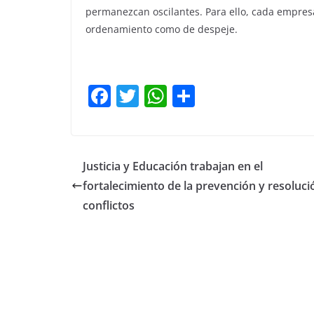
permanezcan oscilantes. Para ello, cada empres
ordenamiento como de despeje.
F
T
W
C
a
w
h
o
c
itt
at
m
e
er
s
p
Justicia y Educación trabajan en el
b
A
ar
fortalecimiento de la prevención y resoluci
o
p
tir
conflictos
o
p
k