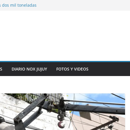
s dos mil toneladas
exhibidores y
entificación con
 originarias
e general del
anexo del mercado
S
DIARIO NOX JUJUY
FOTOS Y VIDEOS