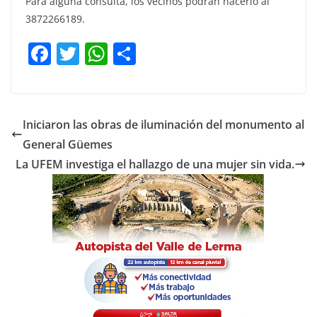
Para alguna consulta, los vecinos podrán hacerlo al
3872266189.
F
T
W
C
a
w
h
o
c
itt
at
m
e
er
s
p
Iniciaron las obras de iluminación del monumento al
b
A
ar
General Güemes
o
p
tir
La UFEM investiga el hallazgo de una mujer sin vida.
o
p
k