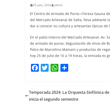
25 julio, 2024
admin
El Centro de Armado de Puros «Teresa Gauna de B
del Mercado Artesanal de Salta, lleva adelante la 
dar a conocer su cultura y artesanías típicas de 
En el patio interno del Mercado Artesanal, Av. S
de armado de puros; degustación de vinos de Bo
Potro de Marcelino Mamaní y productos de regale
hoy 25 de julio de 10 a 19 horas, la entrada es gr
F
T
W
C
a
w
h
o
c
itt
at
m
e
er
s
p
Temporada 2024: La Orquesta Sinfónica de 
b
A
ar
inicia el segundo semestre
o
p
tir