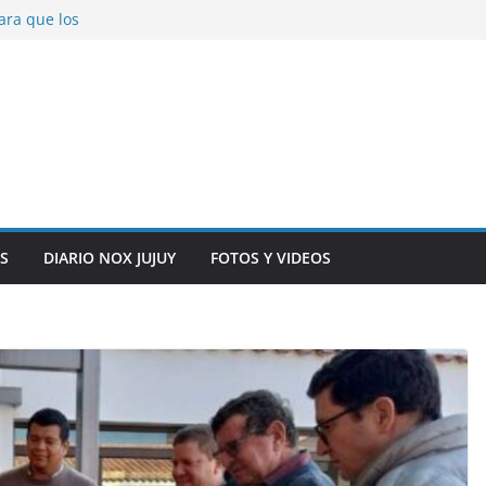
ara que los
solver problemas
V para noviembre a
ber.
on la salud de
total y alarma en el
n, inteligencia
o” en el CIC de
S
DIARIO NOX JUJUY
FOTOS Y VIDEOS