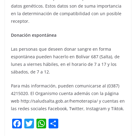
datos genéticos. Estos datos son de suma importancia
en la determinación de compatibilidad con un posible
receptor.
Donación espontánea
Las personas que deseen donar sangre en forma
espontánea pueden hacerlo en Bolívar 687 (Salta), de
lunes a viernes hábiles, en el horario de 7 a 17 y los
sábados, de 7 a 12.
Para más información, pueden comunicarse al (0387)
4215020. El Organismo cuenta además con la página
web http://saludsalta.gob.ar/hemoterapia/ y cuentas en
las redes sociales Facebook, Twitter, Instagram y Tiktok.
F
T
W
C
a
w
h
o