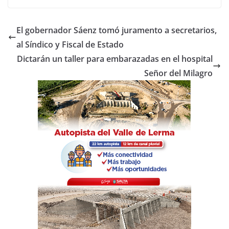
c
itt
at
m
e
er
s
p
El gobernador Sáenz tomó juramento a secretarios,
b
A
ar
al Síndico y Fiscal de Estado
o
p
tir
Dictarán un taller para embarazadas en el hospital
o
p
Señor del Milagro
k