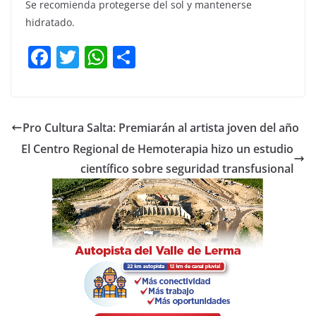
Se recomienda protegerse del sol y mantenerse
hidratado.
F
T
W
C
a
w
h
o
c
itt
at
m
e
er
s
p
Pro Cultura Salta: Premiarán al artista joven del año
b
A
ar
El Centro Regional de Hemoterapia hizo un estudio
o
p
tir
científico sobre seguridad transfusional
o
p
k