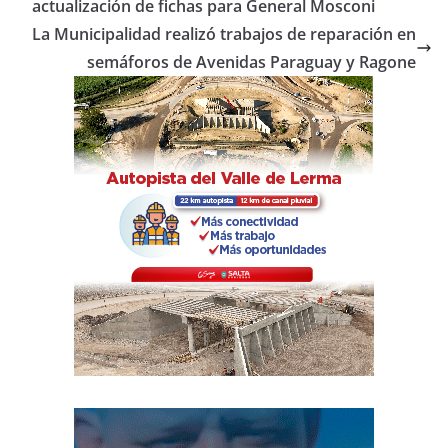
b
A
ar
actualización de fichas para General Mosconi
o
p
tir
La Municipalidad realizó trabajos de reparación en
o
p
semáforos de Avenidas Paraguay y Ragone
k