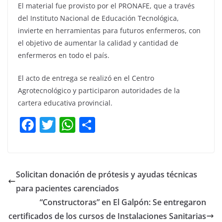
El material fue provisto por el PRONAFE, que a través
del Instituto Nacional de Educación Tecnológica,
invierte en herramientas para futuros enfermeros, con
el objetivo de aumentar la calidad y cantidad de
enfermeros en todo el país.
El acto de entrega se realizó en el Centro
Agrotecnológico y participaron autoridades de la
cartera educativa provincial.
F
T
W
C
a
w
h
o
c
itt
at
m
e
er
s
p
Solicitan donación de prótesis y ayudas técnicas
b
A
ar
para pacientes carenciados
o
p
tir
“Constructoras” en El Galpón: Se entregaron
o
p
certificados de los cursos de Instalaciones Sanitarias