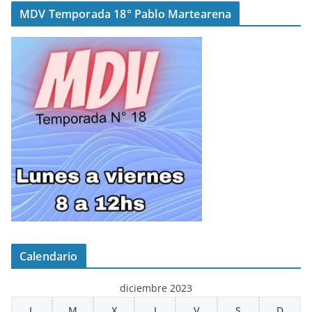
MDV Temporada 18° Pablo Martearena
Calendario
diciembre 2023
L
M
X
J
V
S
D