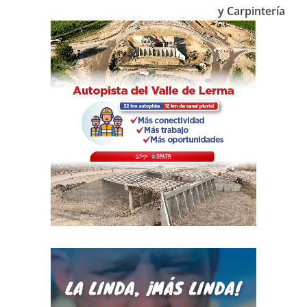
y Carpintería
k