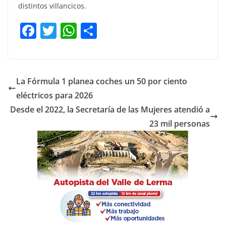
distintos villancicos.
F
T
W
C
a
w
h
o
c
itt
at
m
e
er
s
p
La Fórmula 1 planea coches un 50 por ciento
b
A
ar
eléctricos para 2026
o
p
tir
Desde el 2022, la Secretaría de las Mujeres atendió a
o
p
23 mil personas
k