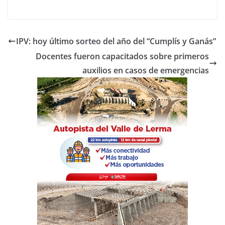
a
w
h
o
c
itt
at
m
e
er
s
p
IPV: hoy último sorteo del año del “Cumplís y Ganás”
b
A
ar
Docentes fueron capacitados sobre primeros
o
p
tir
auxilios en casos de emergencias
o
p
k