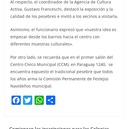
Al respecto, el coordinador de la Agencia de Cultura
Activa, Gustavo Franceschi, destacó la exposición y la
calidad de los pesebres e invitó a los vecinos a visitarla.
Asimismo, el funcionario expresó que «nuestra idea es
empezar desde los barrios hacia el centro con
diferentes muestras culturales».
Por otro lado, se recuerda que en el primer salón del
Centro Cívico Municipal (CCM), en Paraguay 1240, se
encuentra expuesto el tradicional pesebre que todos
los años arma la Comisión Permanente de Festejos
Navideños municipal.
F
T
W
C
a
w
h
o
c
itt
at
m
e
er
s
p
Comienzan las inscripciones para las Colonias