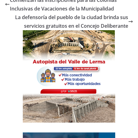
b
A
ar
Inclusivas de Vacaciones de la Municipalidad
o
p
tir
La defensoría del pueblo de la ciudad brinda sus
o
p
servicios gratuitos en el Concejo Deliberante
k