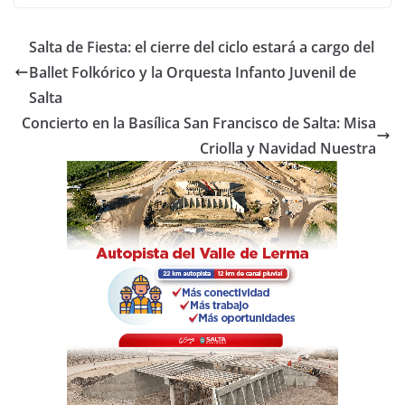
c
itt
at
m
e
er
s
p
Salta de Fiesta: el cierre del ciclo estará a cargo del
b
A
ar
Ballet Folkórico y la Orquesta Infanto Juvenil de
o
p
tir
Salta
o
p
Concierto en la Basílica San Francisco de Salta: Misa
Criolla y Navidad Nuestra
k