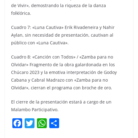
de Vivir», demostrando la riqueza de la danza
folklórica.
Cuadro 7: «Luna Cautiva» Erik Rivadeneira y Nahir
Aylan, sin necesidad de presentación, cautivan al
público con «Luna Cautiva».
Cuadro 8: «Canción con Todos» / «Zamba para no
Olvidar» Fragmento de la obra galardonada en los
Chúcaro 2023 y la emotiva interpretación de Godoy
Cabana y Cabral Madrazo con «Zamba para no
Olvidar», cierran el programa con broche de oro.
El cierre de la presentación estará a cargo de un
Malambo Participativo.
F
T
W
C
a
w
h
o