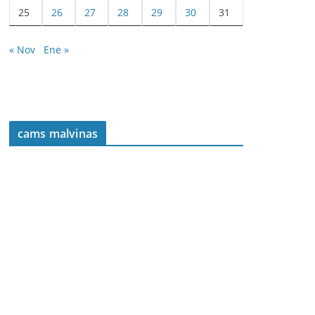
25
26
27
28
29
30
31
« Nov
Ene »
cams malvinas