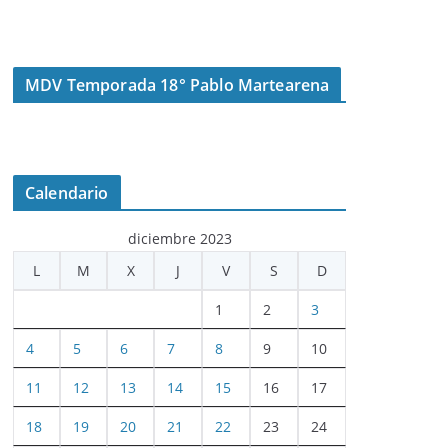
MDV Temporada 18° Pablo Martearena
Calendario
diciembre 2023
L
M
X
J
V
S
D
1
2
3
4
5
6
7
8
9
10
11
12
13
14
15
16
17
18
19
20
21
22
23
24