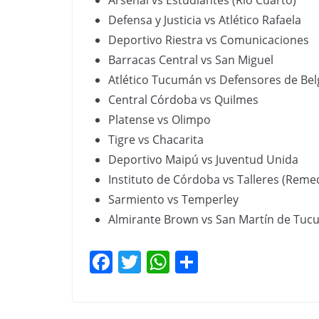
Arsenal vs Estudiantes (Río Cuarto)
Defensa y Justicia vs Atlético Rafaela
Deportivo Riestra vs Comunicaciones
Barracas Central vs San Miguel
Atlético Tucumán vs Defensores de Be
Central Córdoba vs Quilmes
Platense vs Olimpo
Tigre vs Chacarita
Deportivo Maipú vs Juventud Unida
Instituto de Córdoba vs Talleres (Reme
Sarmiento vs Temperley
Almirante Brown vs San Martín de Tu
F
T
W
C
a
w
h
o
c
itt
at
m