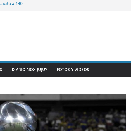
pacitó a 140
tín y Rivadavia
iversario de la
 de Bolivia
plaza 9 de Julio con
 a cursantes del
iocomunicaciones
ar sangre este
S
DIARIO NOX JUJUY
FOTOS Y VIDEOS