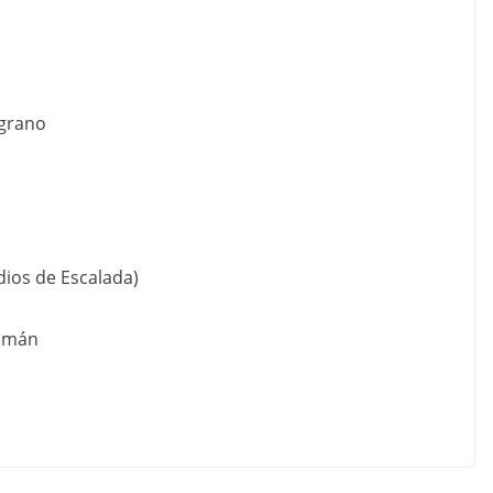
lgrano
dios de Escalada)
cumán