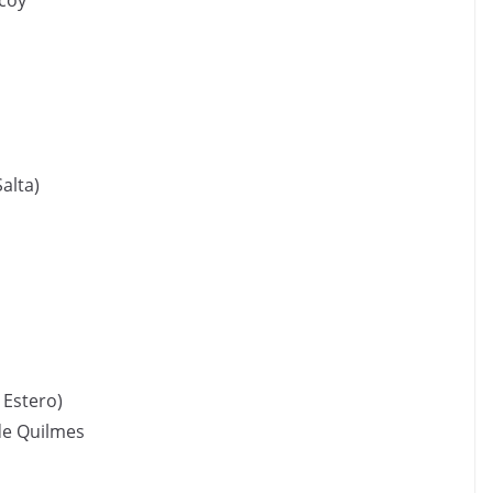
lcoy
l
alta)
 Estero)
de Quilmes