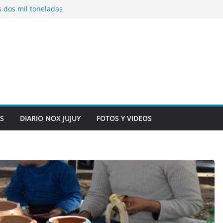
s dos mil toneladas
exhibidores y
entificación con
 originarias
e general del
anexo del mercado
S
DIARIO NOX JUJUY
FOTOS Y VIDEOS