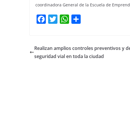
coordinadora General de la Escuela de Emprend
F
T
W
C
a
w
h
o
c
itt
at
m
e
er
s
p
Realizan amplios controles preventivos y d
b
A
ar
seguridad vial en toda la ciudad
o
p
tir
o
p
k