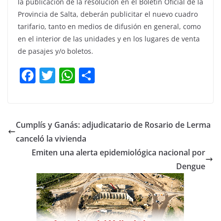
la publicación de la resolución en el Boletín Oficial de la
Provincia de Salta, deberán publicitar el nuevo cuadro
tarifario, tanto en medios de difusión en general, como
en el interior de las unidades y en los lugares de venta
de pasajes y/o boletos.
F
T
W
C
a
w
h
o
c
itt
at
m
e
er
s
p
Cumplís y Ganás: adjudicatario de Rosario de Lerma
b
A
ar
canceló la vivienda
o
p
tir
Emiten una alerta epidemiológica nacional por
o
p
Dengue
k