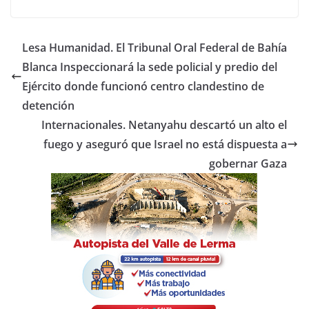
a
w
h
o
c
itt
at
m
e
er
s
p
Lesa Humanidad. El Tribunal Oral Federal de Bahía
b
A
ar
Blanca Inspeccionará la sede policial y predio del
o
p
tir
Ejército donde funcionó centro clandestino de
o
p
detención
Internacionales. Netanyahu descartó un alto el
k
fuego y aseguró que Israel no está dispuesta a
gobernar Gaza