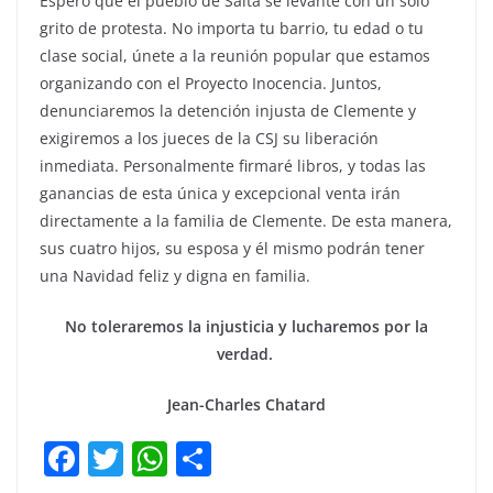
Espero que el pueblo de Salta se levante con un solo
grito de protesta. No importa tu barrio, tu edad o tu
clase social, únete a la reunión popular que estamos
organizando con el Proyecto Inocencia. Juntos,
denunciaremos la detención injusta de Clemente y
exigiremos a los jueces de la CSJ su liberación
inmediata. Personalmente firmaré libros, y todas las
ganancias de esta única y excepcional venta irán
directamente a la familia de Clemente. De esta manera,
sus cuatro hijos, su esposa y él mismo podrán tener
una Navidad feliz y digna en familia.
No toleraremos la injusticia y lucharemos por la
verdad.
Jean-Charles Chatard
F
T
W
C