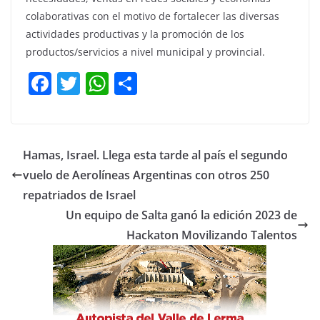
colaborativas con el motivo de fortalecer las diversas
actividades productivas y la promoción de los
productos/servicios a nivel municipal y provincial.
F
T
W
C
a
w
h
o
c
itt
at
m
e
er
s
p
Hamas, Israel. Llega esta tarde al país el segundo
b
A
ar
vuelo de Aerolíneas Argentinas con otros 250
o
p
tir
repatriados de Israel
o
p
Un equipo de Salta ganó la edición 2023 de
Hackaton Movilizando Talentos
k