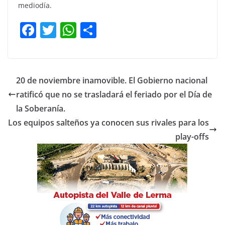
mediodía.
F
T
W
C
a
w
h
o
c
itt
at
m
e
er
s
p
20 de noviembre inamovible. El Gobierno nacional
b
A
ar
ratificó que no se trasladará el feriado por el Día de
o
p
tir
la Soberanía.
o
p
Los equipos salteños ya conocen sus rivales para los
play-offs
k