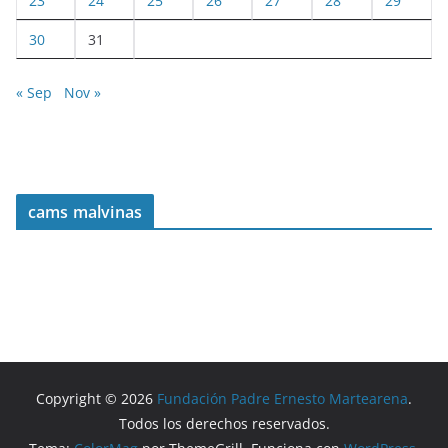
23
24
25
26
27
28
29
30
31
« Sep
Nov »
cams malvinas
Copyright © 2026
Fundación Padre Ernesto Martearena
.
Todos los derechos reservados.