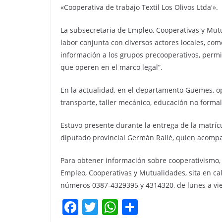
«Cooperativa de trabajo Textil Los Olivos Ltda'».
La subsecretaria de Empleo, Cooperativas y Mutu
labor conjunta con diversos actores locales, c
información a los grupos precooperativos, perm
que operen en el marco legal”.
En la actualidad, en el departamento Güemes, op
transporte, taller mecánico, educación no formal,
Estuvo presente durante la entrega de la matrícul
diputado provincial Germán Rallé, quien acompañ
Para obtener información sobre cooperativismo, 
Empleo, Cooperativas y Mutualidades, sita en cal
números 0387-4329395 y 4314320, de lunes a vie
F
T
W
C