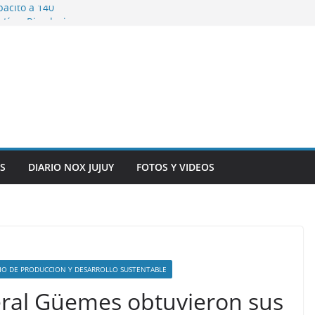
pacitó a 140
tín y Rivadavia
iversario de la
 de Bolivia
plaza 9 de Julio con
 a cursantes del
iocomunicaciones
ar sangre este
S
DIARIO NOX JUJUY
FOTOS Y VIDEOS
IO DE PRODUCCION Y DESARROLLO SUSTENTABLE
ral Güemes obtuvieron sus