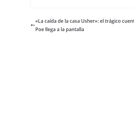
a
w
h
o
c
itt
at
m
e
er
s
p
«La caída de la casa Usher»: el trágico cuen
b
A
ar
Poe llega a la pantalla
o
p
tir
o
p
k