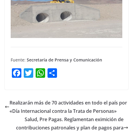
Fuente:
Secretaría de Prensa y Comunicación
F
T
W
C
a
w
h
o
c
itt
at
m
e
er
s
p
Realizarán más de 70 actividades en todo el país por
b
A
ar
«Día Internacional contra la Trata de Personas»
o
p
tir
Salud, Pre Pagas. Reglamentan eximición de
o
p
contribuciones patronales y plan de pagos para