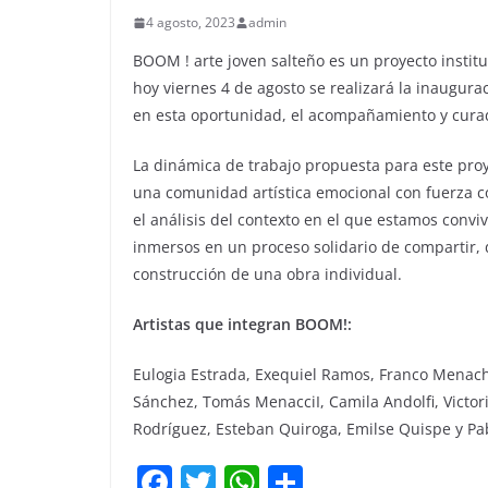
4 agosto, 2023
admin
BOOM ! arte joven salteño es un proyecto insti
hoy viernes 4 de agosto se realizará la inaugurac
en esta oportunidad, el acompañamiento y curad
La dinámica de trabajo propuesta para este proy
una comunidad artística emocional con fuerza col
el análisis del contexto en el que estamos convivi
inmersos en un proceso solidario de compartir, 
construcción de una obra individual.
Artistas que integran BOOM!:
Eulogia Estrada, Exequiel Ramos, Franco Menacho
Sánchez, Tomás MenacciI, Camila Andolfi, Victoria
Rodríguez, Esteban Quiroga, Emilse Quispe y Pa
F
T
W
C