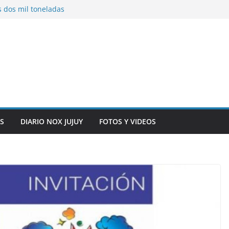
s dos mil toneladas
exhibidores y
entificación con
 originarias
e general del
anexo del mercado
S
DIARIO NOX JUJUY
FOTOS Y VIDEOS