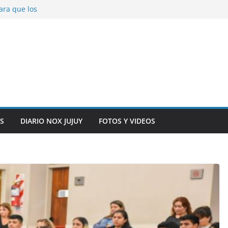
ara que los
solver problemas
V para noviembre a
ber.
on la salud de
total y alarma en el
n, inteligencia
o” en el CIC de
S
DIARIO NOX JUJUY
FOTOS Y VIDEOS