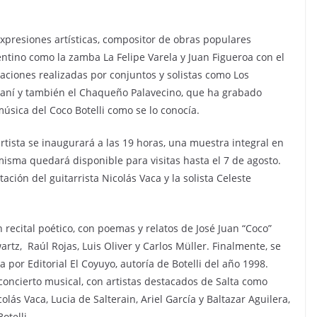
expresiones artísticas, compositor de obras populares
entino como la zamba La Felipe Varela y Juan Figueroa con el
aciones realizadas por conjuntos y solistas como Los
araní y también el Chaqueño Palavecino, que ha grabado
úsica del Coco Botelli como se lo conocía.
artista se inaugurará a las 19 horas, una muestra integral en
isma quedará disponible para visitas hasta el 7 de agosto.
ción del guitarrista Nicolás Vaca y la solista Celeste
un recital poético, con poemas y relatos de José Juan “Coco”
rtz, Raúl Rojas, Luis Oliver y Carlos Müller. Finalmente, se
 por Editorial El Coyuyo, autoría de Botelli del año 1998.
 concierto musical, con artistas destacados de Salta como
olás Vaca, Lucia de Salterain, Ariel García y Baltazar Aguilera,
otelli.