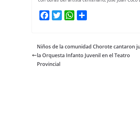
F
T
W
C
a
w
h
o
c
itt
at
m
e
er
s
p
Niños de la comunidad Chorote cantaron j
b
A
ar
la Orquesta Infanto Juvenil en el Teatro
o
p
tir
Provincial
o
p
k