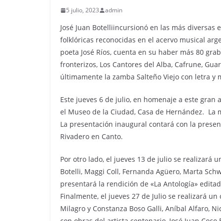
5 julio, 2023
admin
José Juan Botelliincursionó en las más diversas 
folklóricas reconocidas en el acervo musical arg
poeta José Ríos, cuenta en su haber más 80 grab
fronterizos, Los Cantores del Alba, Cafrune, Gu
últimamente la zamba Salteño Viejo con letra y m
Este jueves 6 de julio, en homenaje a este gran 
el Museo de la Ciudad, Casa de Hernández. La m
La presentación inaugural contará con la presenta
Rivadero en Canto.
Por otro lado, el jueves 13 de julio se realizará 
Botelli, Maggi Coll, Fernanda Agüero, Marta Schwa
presentará la rendición de «La Antología» editada
Finalmente, el jueves 27 de Julio se realizará un
Milagro y Constanza Boso Galli, Aníbal Alfaro, Nic
con obras del artista centenario, José Juan Coco B