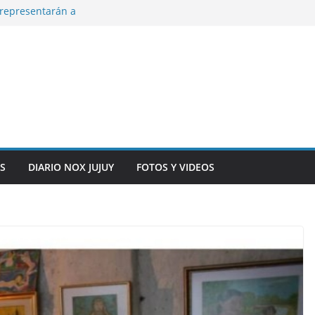
representarán a
n, inteligencia
o” en el CIC de
ara que los
solver problemas
y siete
S
DIARIO NOX JUJUY
FOTOS Y VIDEOS