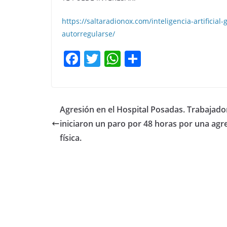
https://saltaradionox.com/inteligencia-artificia
autorregularse/
F
T
W
C
a
w
h
o
c
itt
at
m
e
er
s
p
Agresión en el Hospital Posadas. Trabajado
b
A
ar
iniciaron un paro por 48 horas por una agr
o
p
tir
física.
o
p
k