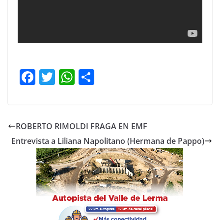
F
T
W
C
a
w
h
o
c
itt
at
m
e
er
s
p
ROBERTO RIMOLDI FRAGA EN EMF
b
A
ar
Entrevista a Liliana Napolitano (Hermana de Pappo)
o
p
tir
o
p
k