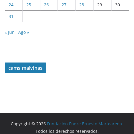
24
25
26
27
28
29
30
31
« Jun
Ago »
cams malvinas
Copyright © 2026
Fundación Padre Ernesto Martearena
.
Todos los derechos reservados.