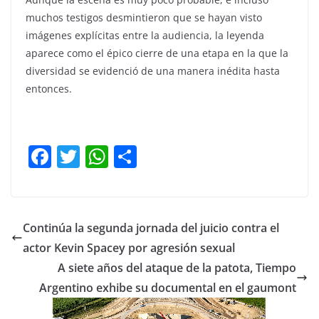
muchos testigos desmintieron que se hayan visto
imágenes explícitas entre la audiencia, la leyenda
aparece como el épico cierre de una etapa en la que la
diversidad se evidenció de una manera inédita hasta
entonces.
F
T
W
C
a
w
h
o
c
itt
at
m
e
er
s
p
Continúa la segunda jornada del juicio contra el
b
A
ar
actor Kevin Spacey por agresión sexual
o
p
tir
A siete años del ataque de la patota, Tiempo
o
p
Argentino exhibe su documental en el gaumont
k