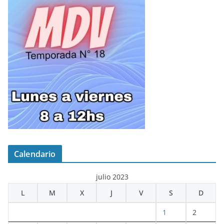
Calendario
julio 2023
L
M
X
J
V
S
D
1
2