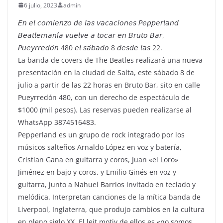
6 julio, 2023
admin
𝘌𝘯 𝘦𝘭 𝘤𝘰𝘮𝘪𝘦𝘯𝘻𝘰 𝘥𝘦 𝘭𝘢𝘴 𝘷𝘢𝘤𝘢𝘤𝘪𝘰𝘯𝘦𝘴 𝘗𝘦𝘱𝘱𝘦𝘳𝘭𝘢𝘯𝘥
𝘉𝘦𝘢𝘵𝘭𝘦𝘮𝘢𝘯𝘪́𝘢 𝘷𝘶𝘦𝘭𝘷𝘦 𝘢 𝘵𝘰𝘤𝘢𝘳 𝘦𝘯 𝘉𝘳𝘶𝘵𝘰 𝘉𝘢𝘳,
𝘗𝘶𝘦𝘺𝘳𝘳𝘦𝘥𝘰́𝘯 480 𝘦𝘭 𝘴𝘢́𝘣𝘢𝘥𝘰 8 𝘥𝘦𝘴𝘥𝘦 𝘭𝘢𝘴 22.
La banda de covers de The Beatles realizará una nueva
presentación en la ciudad de Salta, este sábado 8 de
julio a partir de las 22 horas en Bruto Bar, sito en calle
Pueyrredón 480, con un derecho de espectáculo de
$1000 (mil pesos). Las reservas pueden realizarse al
WhatsApp 3874516483.
Pepperland es un grupo de rock integrado por los
músicos salteños Arnaldo López en voz y batería,
Cristian Gana en guitarra y coros, Juan «el Loro»
Jiménez en bajo y coros, y Emilio Ginés en voz y
guitarra, junto a Nahuel Barrios invitado en teclado y
melódica. Interpretan canciones de la mítica banda de
Liverpool, Inglaterra, que produjo cambios en la cultura
en pleno siglo XX. El leit motiv de ellos es «no somos