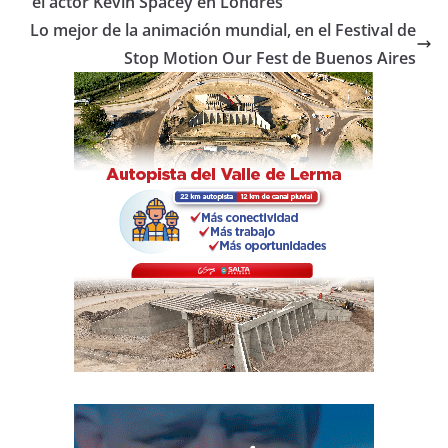
b
A
ar
el actor Kevin Spacey en Londres
o
p
tir
Lo mejor de la animación mundial, en el Festival de
o
p
Stop Motion Our Fest de Buenos Aires
k