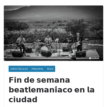
ESPECTÁCULOS
PRINCIPAL
ROCK
𝗙𝗶𝗻 𝗱𝗲 𝘀𝗲𝗺𝗮𝗻𝗮
𝗯𝗲𝗮𝘁𝗹𝗲𝗺𝗮𝗻𝗶́𝗮𝗰𝗼 𝗲𝗻 𝗹𝗮
𝗰𝗶𝘂𝗱𝗮𝗱