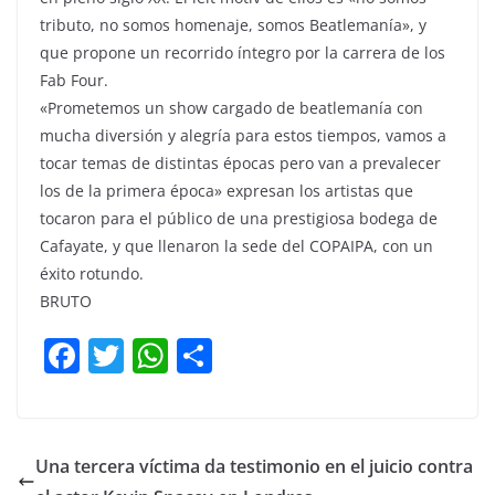
tributo, no somos homenaje, somos Beatlemanía», y
que propone un recorrido íntegro por la carrera de los
Fab Four.
«Prometemos un show cargado de beatlemanía con
mucha diversión y alegría para estos tiempos, vamos a
tocar temas de distintas épocas pero van a prevalecer
los de la primera época» expresan los artistas que
tocaron para el público de una prestigiosa bodega de
Cafayate, y que llenaron la sede del COPAIPA, con un
éxito rotundo.
BRUTO
F
T
W
C
a
w
h
o
c
itt
at
m
e
er
s
p
Una tercera víctima da testimonio en el juicio contra