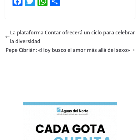
F
T
W
C
a
w
h
o
c
itt
at
m
e
er
s
p
La plataforma Contar ofrecerá un ciclo para celebrar
b
A
ar
la diversidad
o
p
tir
Pepe Cibrián: «Hoy busco el amor más allá del sexo»
o
p
k